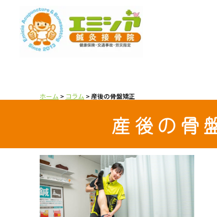
ホーム
>
コラム
>
産後の骨盤矯正
産後の骨
新着情報
インナーマッスルを鍛えたい
コラム
スポ
小顔になりたい
未分類
産後の骨盤矯正
目の疲れ