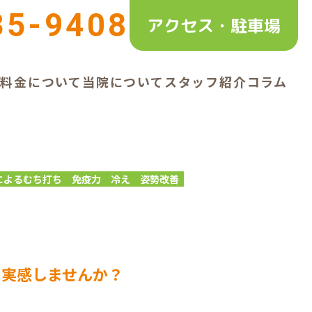
35-9408
アクセス・駐車場
ー
料金について
当院について
スタッフ紹介
コラム
によるむち打ち
免疫力
冷え
姿勢改善
を実感しませんか？