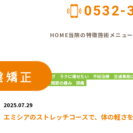
0532-
HOME
当院の特徴
施術メニュ
盤矯正
ーツ障害
ファイテン
ブログ
ラクに痩せたい
不妊治療
交通事故
肩こり
腰痛・ぎっくり腰
関節の痛み
頭痛
2025.07.29
エミシアのストレッチコースで、体の軽さ