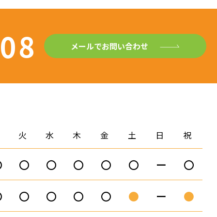
408
メールでお問い合わせ
月
火
水
木
金
土
日
祝
〇
〇
〇
〇
〇
〇
ー
〇
〇
〇
〇
〇
〇
●
ー
●