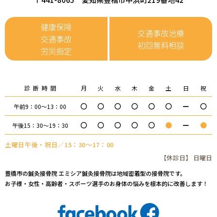
健康保険
交通事故治療
交通事故
初回無料相談
労災指定
診断時間
月
火
水
木
金
土
日
祝
〇
〇
〇
〇
〇
〇
ー
〇
午前9：00～13：00
〇
〇
〇
〇
〇
●
ー
●
午後15：30～19：30
土曜日午後・祝日／15：30～17：00
【休診日】 日曜日
豊橋市の鍼灸接骨院 エミシア鍼灸接骨院は地域密着型の接骨院です。
お子様・女性・高齢者・スポーツ選手のお身体の悩みを根本的に改善します！