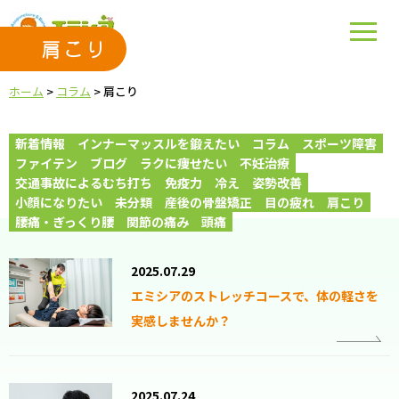
肩こり
ホーム
>
コラム
>
肩こり
新着情報
インナーマッスルを鍛えたい
コラム
スポーツ障害
ファイテン
ブログ
ラクに痩せたい
不妊治療
交通事故によるむち打ち
免疫力
冷え
姿勢改善
小顔になりたい
未分類
産後の骨盤矯正
目の疲れ
肩こり
腰痛・ぎっくり腰
関節の痛み
頭痛
2025.07.29
エミシアのストレッチコースで、体の軽さを
実感しませんか？
2025.07.24