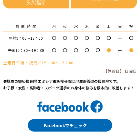
労災指定
診断時間
月
火
水
木
金
土
日
祝
〇
〇
〇
〇
〇
〇
ー
〇
午前9：00～13：00
〇
〇
〇
〇
〇
●
ー
●
午後15：30～19：30
土曜日午後・祝日／15：30～17：00
【休診日】 日曜日
豊橋市の鍼灸接骨院 エミシア鍼灸接骨院は地域密着型の接骨院です。
お子様・女性・高齢者・スポーツ選手のお身体の悩みを根本的に改善します！
Facebookでチェック