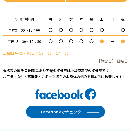
診断時間
月
火
水
木
金
土
日
祝
〇
〇
〇
〇
〇
〇
ー
〇
午前9：00～13：00
〇
〇
〇
〇
〇
●
ー
●
午後15：30～19：30
土曜日午後・祝日／15：30～17：00
【休診日】 日曜日
豊橋市の鍼灸接骨院 エミシア鍼灸接骨院は地域密着型の接骨院です。
お子様・女性・高齢者・スポーツ選手のお身体の悩みを根本的に改善します！
Facebookでチェック