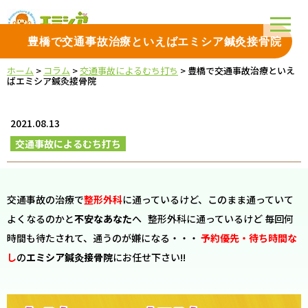
豊橋で交通事故治療といえばエミシア鍼灸接骨院
ホーム
>
コラム
>
交通事故によるむち打ち
>
豊橋で交通事故治療といえ
ばエミシア鍼灸接骨院
2021.08.13
交通事故によるむち打ち
交通事故の治療で
整形外科
に通っているけど、このまま通っていて
よくなるのかと
不安なあなた
へ
整形外科に通っているけど 毎回何
時間も待たされて、通うのが嫌になる・・・
予約優先・待ち時間な
し
の
エミシア鍼灸接骨院
にお任せ下さい!!