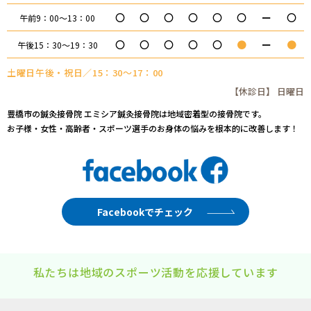
〇
〇
〇
〇
〇
〇
ー
〇
午前9：00～13：00
〇
〇
〇
〇
〇
●
ー
●
午後15：30～19：30
土曜日午後・祝日／15：30～17：00
【休診日】 日曜日
豊橋市の鍼灸接骨院 エミシア鍼灸接骨院は地域密着型の接骨院です。
お子様・女性・高齢者・スポーツ選手のお身体の悩みを根本的に改善します！
Facebookでチェック
私たちは地域のスポーツ活動を応援しています