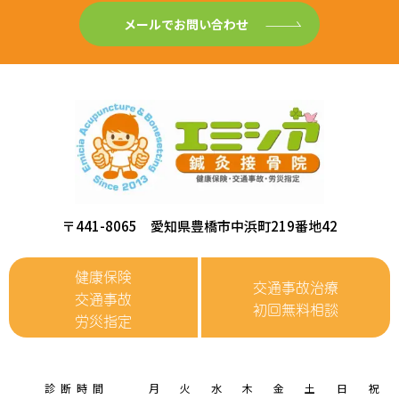
メールでお問い合わせ
〒441-8065 愛知県豊橋市中浜町219番地42
健康保険
交通事故治療
交通事故
初回無料相談
労災指定
診断時間
月
火
水
木
金
土
日
祝