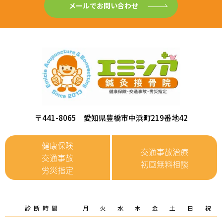
メールでお問い合わせ
〒441-8065 愛知県豊橋市中浜町219番地42
健康保険
交通事故治療
交通事故
初回無料相談
労災指定
診断時間
月
火
水
木
金
土
日
祝