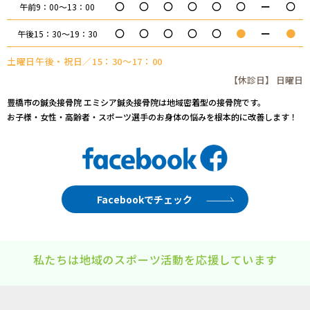
〇
〇
〇
〇
〇
〇
ー
〇
午前9：00～13：00
〇
〇
〇
〇
〇
●
ー
●
午後15：30～19：30
土曜日午後・祝日／15：30～17：00
【休診日】 日曜日
豊橋市の鍼灸接骨院 エミシア鍼灸接骨院は地域密着型の接骨院です。
お子様・女性・高齢者・スポーツ選手のお身体の悩みを根本的に改善します！
Facebookでチェック
私たちは地域のスポーツ活動を応援しています