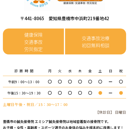
〒441-8065 愛知県豊橋市中浜町219番地42
健康保険
交通事故治療
交通事故
初回無料相談
労災指定
診断時間
月
火
水
木
金
土
日
祝
〇
〇
〇
〇
〇
〇
ー
〇
午前9：00～13：00
〇
〇
〇
〇
〇
●
ー
●
午後15：30～19：30
土曜日午後・祝日／15：30～17：00
【休診日】 日曜日
豊橋市の鍼灸接骨院 エミシア鍼灸接骨院は地域密着型の接骨院です。
お子様・女性・高齢者・スポーツ選手のお身体の悩みを根本的に改善します！