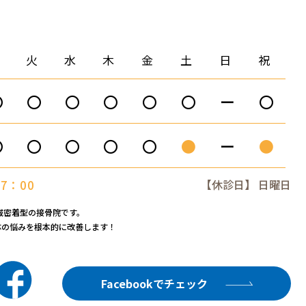
月
火
水
木
金
土
日
祝
〇
〇
〇
〇
〇
〇
ー
〇
〇
〇
〇
〇
〇
●
ー
●
7：00
【休診日】 日曜日
域密着型の接骨院です。
体の悩みを根本的に改善します！
Facebookでチェック