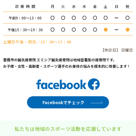
診断時間
月
火
水
木
金
土
日
祝
〇
〇
〇
〇
〇
〇
ー
〇
午前9：00～13：00
〇
〇
〇
〇
〇
●
ー
●
午後15：30～19：30
土曜日午後・祝日／15：30～17：00
【休診日】 日曜日
豊橋市の鍼灸接骨院 エミシア鍼灸接骨院は地域密着型の接骨院です。
お子様・女性・高齢者・スポーツ選手のお身体の悩みを根本的に改善します！
Facebookでチェック
私たちは地域のスポーツ活動を応援しています