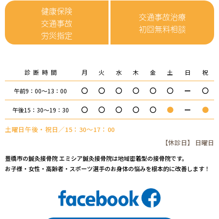
健康保険
交通事故治療
交通事故
初回無料相談
労災指定
診断時間
月
火
水
木
金
土
日
祝
〇
〇
〇
〇
〇
〇
ー
〇
午前9：00～13：00
〇
〇
〇
〇
〇
●
ー
●
午後15：30～19：30
土曜日午後・祝日／15：30～17：00
【休診日】 日曜日
豊橋市の鍼灸接骨院 エミシア鍼灸接骨院は地域密着型の接骨院です。
お子様・女性・高齢者・スポーツ選手のお身体の悩みを根本的に改善します！