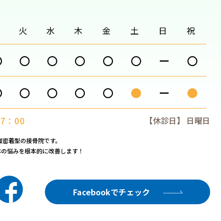
月
火
水
木
金
土
日
祝
〇
〇
〇
〇
〇
〇
ー
〇
〇
〇
〇
〇
〇
●
ー
●
7：00
【休診日】 日曜日
域密着型の接骨院です。
体の悩みを根本的に改善します！
Facebookでチェック