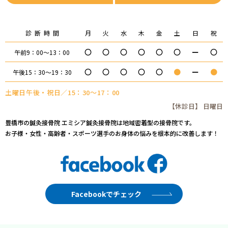
診断時間
月
火
水
木
金
土
日
祝
〇
〇
〇
〇
〇
〇
ー
〇
午前9：00～13：00
〇
〇
〇
〇
〇
●
ー
●
午後15：30～19：30
土曜日午後・祝日／15：30～17：00
【休診日】 日曜日
豊橋市の鍼灸接骨院 エミシア鍼灸接骨院は地域密着型の接骨院です。
お子様・女性・高齢者・スポーツ選手のお身体の悩みを根本的に改善します！
Facebookでチェック