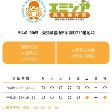
〒441-8065 愛知県豊橋市中浜町219番地42
健康保険
交通事故治療
交通事故
初回無料相談
労災指定
診断時間
月
火
水
木
金
土
日
祝
〇
〇
〇
〇
〇
〇
ー
〇
午前9：00～13：00
〇
〇
〇
〇
〇
●
ー
●
午後15：30～19：30
土曜日午後・祝日／15：30～17：00